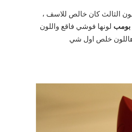
للون الثالث كان خالص للاسف
 بومب
لونها فوشي فاقع واللون
هاللون خلص اول شي