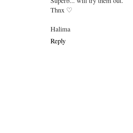
Superb... will try them out.
Thnx ♡
Halima
Reply