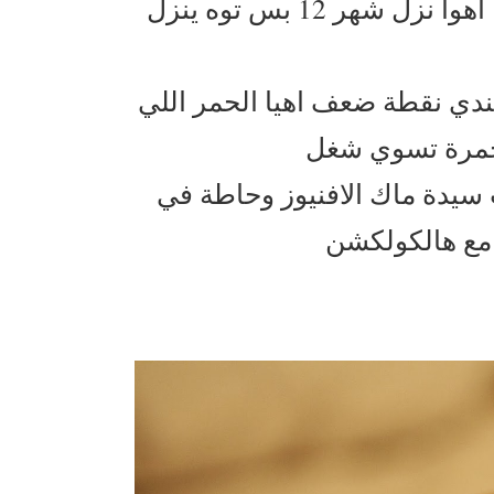
كولكشن مكياج ريهانا في ماك واخيرا وصل الكويت ، اهوا نزل شهر 12 بس توه ينزل
ندي نقطة ضعف اهيا الحمر اللي
يدة ماك الافنيوز وحاطة في