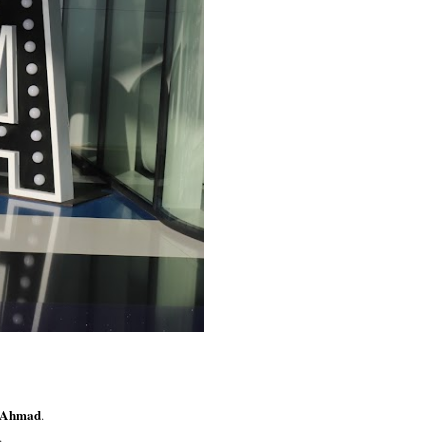
 Ahmad
.
.