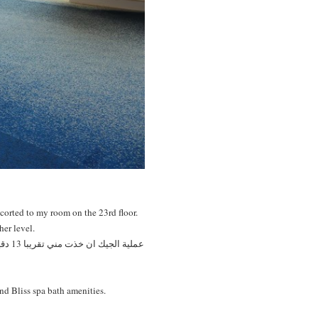
scorted to my room on the 23rd floor.
ther level.
عملي
nd Bliss spa bath amenities.