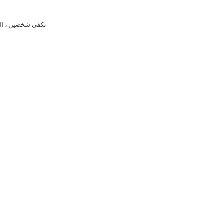
تكفي شخصين ، الف