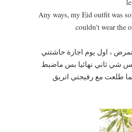
le
Any ways, my Eid outfit was som
couldn't wear the o
مادري شنو السر بس وقت الاج
صخونة ماطلعت الا ثالث يوم ع
حزتها اشوه عندي خطة ثان