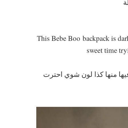
ة
This Bebe Boo backpack is darlin
sweet time try
هالجنطة اسمها " بي بي بوو" جدا نتفة وعملية كان فيها منها كذا لون شوي احترت