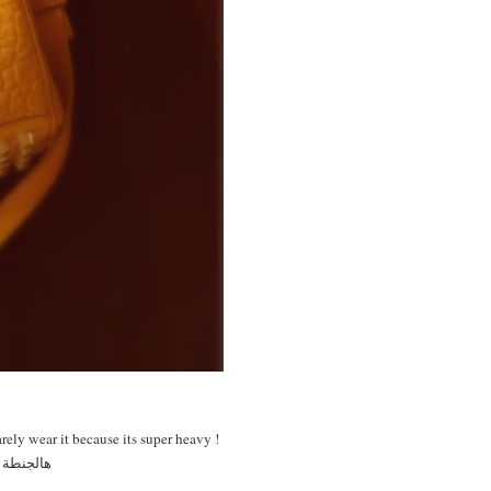
ly wear it because its super heavy !
هالجنطة اقدر اقول انها سببتلي ارق عشان الاقيها ، لقيتها في بارني لما سافرت نيويورك السنة اللي فاتت