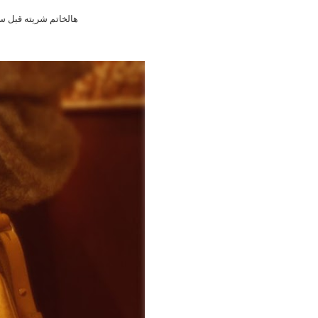
هالخاتم شريته قبل س