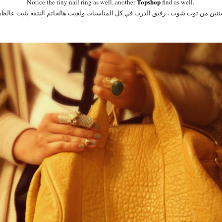
Topshop
Notice the tiny nail ring as well, another
find as well..
نتين من توب شوب ، رفيق الدرب في كل المناسبات ولقيت هالخاتم النتفه يثبت عال