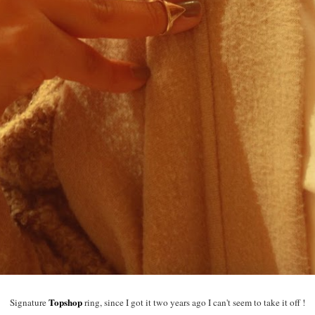
Topshop
Signature
ring, since I got it two years ago I can't seem to take it off !