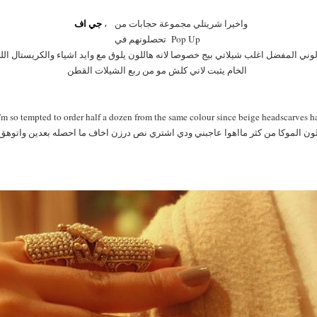
جي اف
واخيرا شريتلي مجموعة حجابات من ،
تحصلونهم في Pop Up
لون بالذات لوني المفضل اغلب شيلاتي بيج خصوصا لانه هاللون يلوق مع وايد اشياء والكريستال
الخام يثبت لاني كلش مو من ربع الشيلات القطن
 I'm so tempted to order half a dozen from the same colour since beige headscarves 
ون الموكا من كثر مااهوا عاجبني ودي اشتري نص درزن اخاف ما احصله بعدين واتوهق